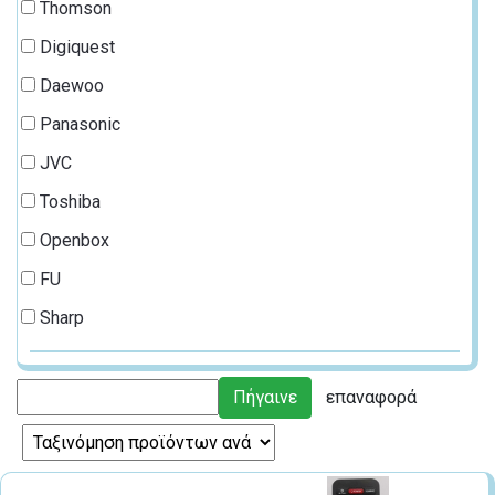
Thomson
Digiquest
Daewoo
Panasonic
JVC
Toshiba
Openbox
FU
Sharp