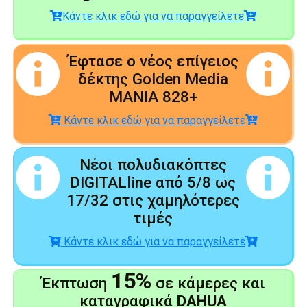
Κάντε κλικ εδώ για να παραγγείλετε
Έφτασε ο νέος επίγειος
δέκτης Golden Media
MANIA 828+
Κάντε κλικ εδώ για να παραγγείλετε
Νέοι πολυδιακόπτες
DIGITALline από 5/8 ως
17/32 στις χαμηλότερες
τιμές
Κάντε κλικ εδώ για να παραγγείλετε
15%
Έκπτωση
σε κάμερες και
καταγραφικά
DAHUA