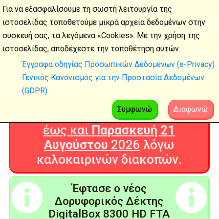
Για να εξασφαλίσουμε τη σωστή λειτουργία της
ιστοσελίδας τοποθετούμε μικρά αρχεία δεδομένων στην
συσκευή σας, τα λεγόμενα «Cookies». Με την χρήση της
Καλοκαιρινές
ιστοσελίδας, αποδέχεστε την τοποθέτηση αυτών.
διακοπές
Έγγραφα οδηγίας Προσωπικών Δεδομένων (e-Privacy)
Γενικός Κανονισμός για την Προστασία Δεδομένων
Η Ψηφιακή Τεχνολογία θα είναι
(GDPR)
ΚΛΕΙΣΤΗ από
Δευτέρα 3
Αυγούστου
2026
Συμφωνώ
Διαφωνώ
έως και
Παρασκευή 21
Αυγούστου
2026
λόγω
καλοκαιρινών διακοπών.
Έφτασε ο νέος
Δορυφορικός Δέκτης
DigitalBox 8300 HD FTA