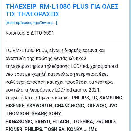
ΤΗΛΕΧΕΙΡ. RM-L1080 PLUS ΓΙΑ ΟΛΕΣ
ΤΙΣ ΤΗΛΕΟΡΑΣΕΙΣ
[Λεπτομέρειες προϊόντος...]
Κωδικός:
Ε-ΔΤΤ0-6591
ΤΟ RM-L1080 PLUS, είναι η διαρκής έρευνα και
ανάπτυξη της πρώτης γενιάς έξυπνου
τηλεχειριστηρίου τηλεόρασης LCD/led, χρησιμοποιεί
νέο τσιπ με χαμηλή κατανάλωση ενέργειας, έχει
καλύτερη απόδοση και έχει προσθέσει τα νεότερα
μοντέλα τηλεοράσεων LCD/led από το 2021.
Συμβατή λίστα Τηλεοράσεων :
PHILIPS,
LG
,
SAMSUNG
,
HISENSE, SKYWORTH, CHANGHONG, DAEWOO, JVC,
THOMSON,
SHARP,
SONY,
PANASONIC,
SANYO,
HITACHI,
TOSHIBA, GRUNDIG
,
PIONER, PHILIPS, TOSHIBA, KONKA … (Με