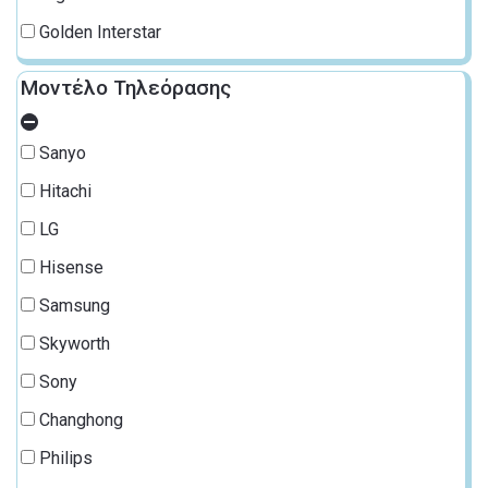
Golden Interstar
Μοντέλο Τηλεόρασης
Sanyo
Hitachi
LG
Hisense
Samsung
Skyworth
Sony
Changhong
Philips