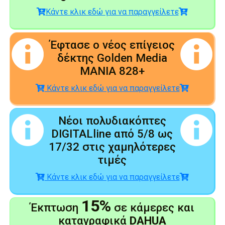
Κάντε κλικ εδώ για να παραγγείλετε
Έφτασε ο νέος επίγειος
δέκτης Golden Media
MANIA 828+
Κάντε κλικ εδώ για να παραγγείλετε
Νέοι πολυδιακόπτες
DIGITALline από 5/8 ως
17/32 στις χαμηλότερες
τιμές
Κάντε κλικ εδώ για να παραγγείλετε
15%
Έκπτωση
σε κάμερες και
καταγραφικά
DAHUA