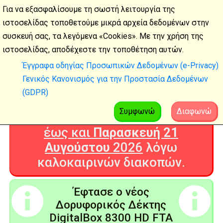
Για να εξασφαλίσουμε τη σωστή λειτουργία της
ιστοσελίδας τοποθετούμε μικρά αρχεία δεδομένων στην
συσκευή σας, τα λεγόμενα «Cookies». Με την χρήση της
Καλοκαιρινές
ιστοσελίδας, αποδέχεστε την τοποθέτηση αυτών.
διακοπές
Έγγραφα οδηγίας Προσωπικών Δεδομένων (e-Privacy)
Γενικός Κανονισμός για την Προστασία Δεδομένων
Η Ψηφιακή Τεχνολογία θα είναι
(GDPR)
ΚΛΕΙΣΤΗ από
Δευτέρα 3
Αυγούστου
2026
Συμφωνώ
Διαφωνώ
έως και
Παρασκευή 21
Αυγούστου
2026
λόγω
καλοκαιρινών διακοπών.
Έφτασε ο νέος
Δορυφορικός Δέκτης
DigitalBox 8300 HD FTA