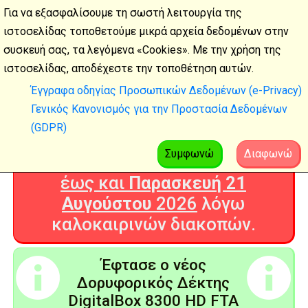
Για να εξασφαλίσουμε τη σωστή λειτουργία της
ιστοσελίδας τοποθετούμε μικρά αρχεία δεδομένων στην
συσκευή σας, τα λεγόμενα «Cookies». Με την χρήση της
Καλοκαιρινές
ιστοσελίδας, αποδέχεστε την τοποθέτηση αυτών.
διακοπές
Έγγραφα οδηγίας Προσωπικών Δεδομένων (e-Privacy)
Γενικός Κανονισμός για την Προστασία Δεδομένων
Η Ψηφιακή Τεχνολογία θα είναι
(GDPR)
ΚΛΕΙΣΤΗ από
Δευτέρα 3
Αυγούστου
2026
Συμφωνώ
Διαφωνώ
έως και
Παρασκευή 21
Αυγούστου
2026
λόγω
καλοκαιρινών διακοπών.
Έφτασε ο νέος
Δορυφορικός Δέκτης
DigitalBox 8300 HD FTA