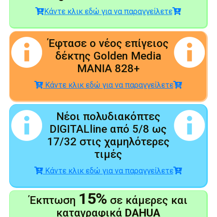
Κάντε κλικ εδώ για να παραγγείλετε
Έφτασε ο νέος επίγειος
δέκτης Golden Media
MANIA 828+
Κάντε κλικ εδώ για να παραγγείλετε
Νέοι πολυδιακόπτες
DIGITALline από 5/8 ως
17/32 στις χαμηλότερες
τιμές
Κάντε κλικ εδώ για να παραγγείλετε
15%
Έκπτωση
σε κάμερες και
καταγραφικά
DAHUA