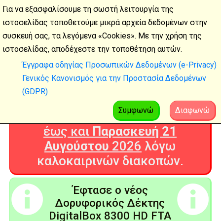
Για να εξασφαλίσουμε τη σωστή λειτουργία της
ιστοσελίδας τοποθετούμε μικρά αρχεία δεδομένων στην
συσκευή σας, τα λεγόμενα «Cookies». Με την χρήση της
Καλοκαιρινές
ιστοσελίδας, αποδέχεστε την τοποθέτηση αυτών.
διακοπές
Έγγραφα οδηγίας Προσωπικών Δεδομένων (e-Privacy)
Γενικός Κανονισμός για την Προστασία Δεδομένων
Η Ψηφιακή Τεχνολογία θα είναι
(GDPR)
ΚΛΕΙΣΤΗ από
Δευτέρα 3
Αυγούστου
2026
Συμφωνώ
Διαφωνώ
έως και
Παρασκευή 21
Αυγούστου
2026
λόγω
καλοκαιρινών διακοπών.
Έφτασε ο νέος
Δορυφορικός Δέκτης
DigitalBox 8300 HD FTA