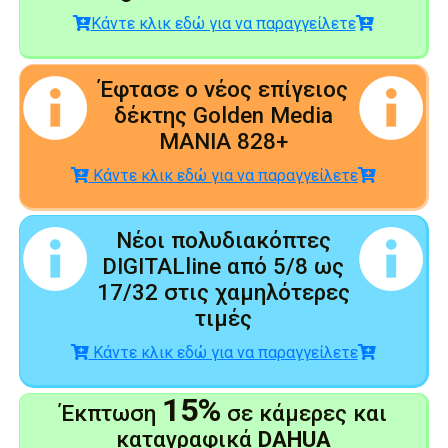
Κάντε κλικ εδώ για να παραγγείλετε
Έφτασε ο νέος επίγειος
δέκτης Golden Media
MANIA 828+
Κάντε κλικ εδώ για να παραγγείλετε
Νέοι πολυδιακόπτες
DIGITALline από 5/8 ως
17/32 στις χαμηλότερες
τιμές
Κάντε κλικ εδώ για να παραγγείλετε
15%
Έκπτωση
σε κάμερες και
καταγραφικά
DAHUA