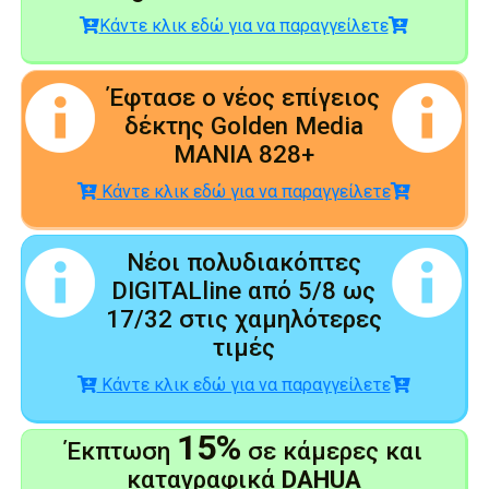
Κάντε κλικ εδώ για να παραγγείλετε
Έφτασε ο νέος επίγειος
δέκτης Golden Media
MANIA 828+
Κάντε κλικ εδώ για να παραγγείλετε
Νέοι πολυδιακόπτες
DIGITALline από 5/8 ως
17/32 στις χαμηλότερες
τιμές
Κάντε κλικ εδώ για να παραγγείλετε
15%
Έκπτωση
σε κάμερες και
καταγραφικά
DAHUA