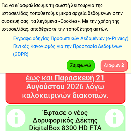
Για να εξασφαλίσουμε τη σωστή λειτουργία της
ιστοσελίδας τοποθετούμε μικρά αρχεία δεδομένων στην
συσκευή σας, τα λεγόμενα «Cookies». Με την χρήση της
Καλοκαιρινές
ιστοσελίδας, αποδέχεστε την τοποθέτηση αυτών.
διακοπές
Έγγραφα οδηγίας Προσωπικών Δεδομένων (e-Privacy)
Γενικός Κανονισμός για την Προστασία Δεδομένων
Η Ψηφιακή Τεχνολογία θα είναι
(GDPR)
ΚΛΕΙΣΤΗ από
Δευτέρα 3
Αυγούστου
2026
Συμφωνώ
Διαφωνώ
έως και
Παρασκευή 21
Αυγούστου
2026
λόγω
καλοκαιρινών διακοπών.
Έφτασε ο νέος
Δορυφορικός Δέκτης
DigitalBox 8300 HD FTA