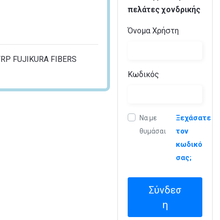
πελάτες χονδρικής
Όνομα Χρήστη
FRP FUJIKURA FIBERS
Κωδικός
Ξεχάσατε
Να με
τον
θυμάσαι
κωδικό
σας;
Σύνδεσ
η