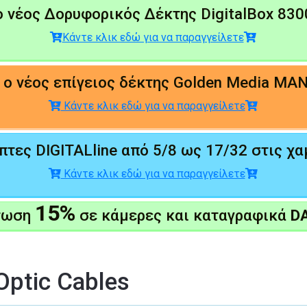
 νέος Δορυφορικός Δέκτης DigitalBox 83
Κάντε κλικ εδώ για να παραγγείλετε
ο νέος επίγειος δέκτης Golden Media MAN
Κάντε κλικ εδώ για να παραγγείλετε
τες DIGITALline από 5/8 ως 17/32 στις χα
Κάντε κλικ εδώ για να παραγγείλετε
15%
τωση
σε κάμερες και καταγραφικά
D
Optic Cables