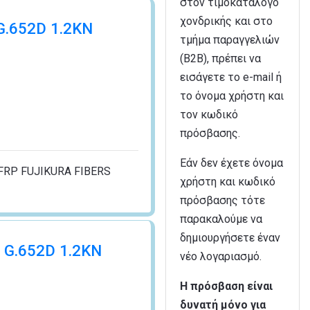
στον τιμοκατάλογο
χονδρικής και στο
 G.652D 1.2KN
τμήμα παραγγελιών
(B2B), πρέπει να
εισάγετε το e-mail ή
το όνομα χρήστη και
τον κωδικό
πρόσβασης.
Εάν δεν έχετε όνομα
FRP FUJIKURA FIBERS
χρήστη και κωδικό
πρόσβασης τότε
παρακαλούμε να
δημιουργήσετε έναν
5 G.652D 1.2KN
νέο λογαριασμό.
Η πρόσβαση είναι
δυνατή μόνο για