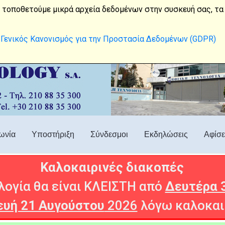
210 88 35 300
digital7@satnet.gr
 τοποθετούμε μικρά αρχεία δεδομένων στην συσκευή σας, τα 
Γενικός Κανονισμός για την Προστασία Δεδομένων (GDPR)
ωνία
Υποστήριξη
Σύνδεσμοι
Εκδηλώσεις
Αφίσε
Καλοκαιρινές διακοπές
ογία θα είναι ΚΛΕΙΣΤΗ από
Δευτέρα 
υή 21 Αυγούστου
2026
λόγω καλοκαι