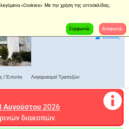
λεγόμενα «Cookies». Με την χρήση της ιστοσελίδας,
Συμφωνώ
Διαφωνώ
Είσοδος
ς / Έντυπα
Λογαριασμοί Τραπεζών
3 Αυγούστου
2026
ρινών διακοπών.