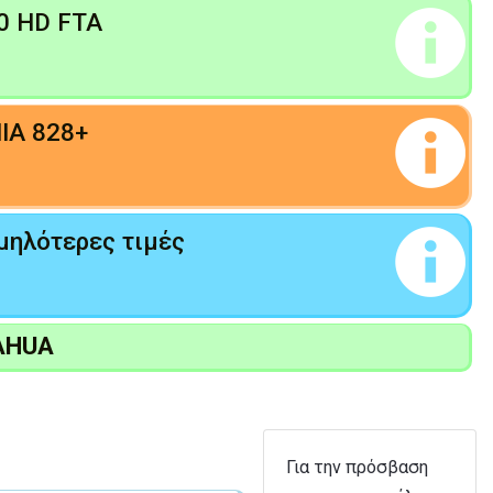
00 HD FTA
IA 828+
μηλότερες τιμές
AHUA
Για την πρόσβαση