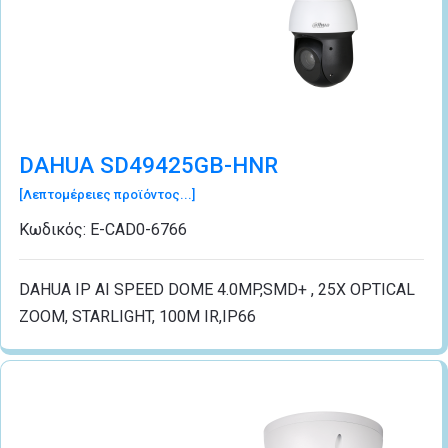
DAHUA SD49425GB-HNR
[Λεπτομέρειες προϊόντος...]
Κωδικός:
Ε-CΑD0-6766
DAHUA IP AI SPEED DOME 4.0MP,SMD+ , 25X OPTICAL
ZOOM, STARLIGHT, 100M IR,IP66