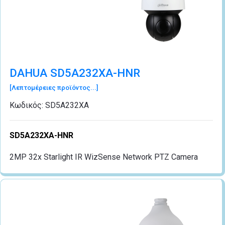
DAHUA SD5A232XA-HNR
[Λεπτομέρειες προϊόντος...]
Κωδικός:
SD5A232XA
SD5A232XA-HNR
2MP 32x Starlight IR WizSense Network PTZ Camera