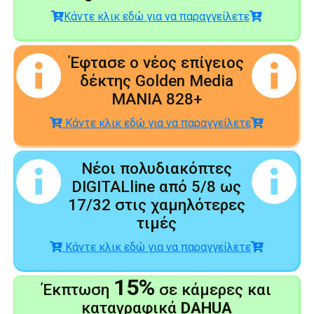
Κάντε κλικ εδώ για να παραγγείλετε
Έφτασε ο νέος επίγειος
δέκτης Golden Media
MANIA 828+
Κάντε κλικ εδώ για να παραγγείλετε
Νέοι πολυδιακόπτες
DIGITALline από 5/8 ως
17/32 στις χαμηλότερες
τιμές
Κάντε κλικ εδώ για να παραγγείλετε
15%
Έκπτωση
σε κάμερες και
καταγραφικά
DAHUA