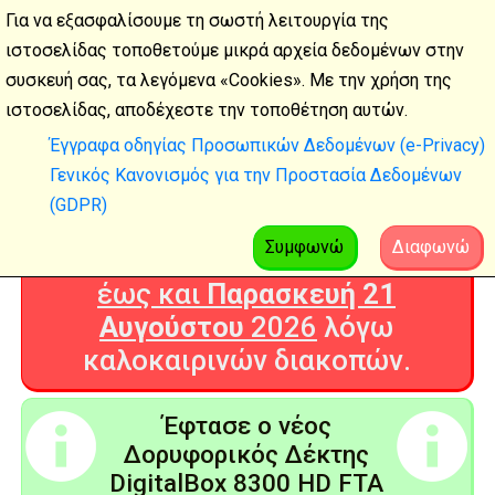
Για να εξασφαλίσουμε τη σωστή λειτουργία της
ιστοσελίδας τοποθετούμε μικρά αρχεία δεδομένων στην
συσκευή σας, τα λεγόμενα «Cookies». Με την χρήση της
Καλοκαιρινές
ιστοσελίδας, αποδέχεστε την τοποθέτηση αυτών.
διακοπές
Έγγραφα οδηγίας Προσωπικών Δεδομένων (e-Privacy)
Γενικός Κανονισμός για την Προστασία Δεδομένων
Η Ψηφιακή Τεχνολογία θα είναι
(GDPR)
ΚΛΕΙΣΤΗ από
Δευτέρα 3
Αυγούστου
2026
Συμφωνώ
Διαφωνώ
έως και
Παρασκευή 21
Αυγούστου
2026
λόγω
καλοκαιρινών διακοπών.
Έφτασε ο νέος
Δορυφορικός Δέκτης
DigitalBox 8300 HD FTA