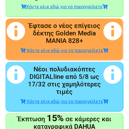
Κάντε κλικ εδώ για να παραγγείλετε
Έφτασε ο νέος επίγειος
δέκτης Golden Media
MANIA 828+
Κάντε κλικ εδώ για να παραγγείλετε
Νέοι πολυδιακόπτες
DIGITALline από 5/8 ως
17/32 στις χαμηλότερες
τιμές
Κάντε κλικ εδώ για να παραγγείλετε
15%
Έκπτωση
σε κάμερες και
καταγραφικά
DAHUA