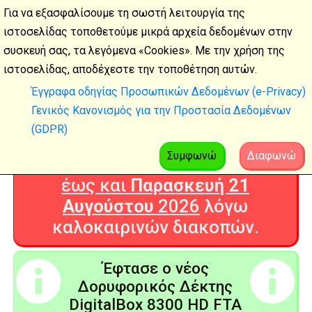
Για να εξασφαλίσουμε τη σωστή λειτουργία της
ιστοσελίδας τοποθετούμε μικρά αρχεία δεδομένων στην
συσκευή σας, τα λεγόμενα «Cookies». Με την χρήση της
Καλοκαιρινές
ιστοσελίδας, αποδέχεστε την τοποθέτηση αυτών.
διακοπές
Έγγραφα οδηγίας Προσωπικών Δεδομένων (e-Privacy)
Γενικός Κανονισμός για την Προστασία Δεδομένων
Η Ψηφιακή Τεχνολογία θα είναι
(GDPR)
ΚΛΕΙΣΤΗ από
Δευτέρα 3
Αυγούστου
2026
Συμφωνώ
Διαφωνώ
έως και
Παρασκευή 21
Αυγούστου
2026
λόγω
καλοκαιρινών διακοπών.
Έφτασε ο νέος
Δορυφορικός Δέκτης
DigitalBox 8300 HD FTA