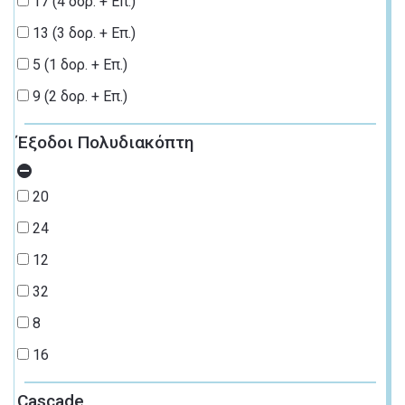
17 (4 δορ. + Επ.)
13 (3 δορ. + Επ.)
5 (1 δορ. + Επ.)
9 (2 δορ. + Επ.)
Έξοδοι Πολυδιακόπτη
20
24
12
32
8
16
Cascade