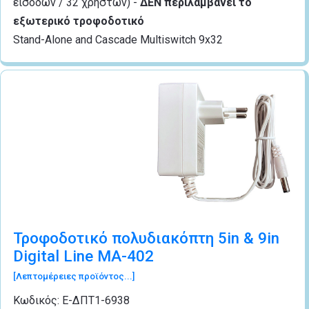
εισόδων / 32 χρηστών) -
ΔΕΝ περιλαμβάνει το
εξωτερικό τροφοδοτικό
Stand-Alone and Cascade Multiswitch 9x32
Τροφοδοτικό πολυδιακόπτη 5in & 9in
Digital Line MA-402
[Λεπτομέρειες προϊόντος...]
Κωδικός:
Ε-ΔΠΤ1-6938