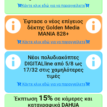
Κάντε κλικ εδώ για να παραγγείλετε
Έφτασε ο νέος επίγειος
δέκτης Golden Media
MANIA 828+
Κάντε κλικ εδώ για να παραγγείλετε
Νέοι πολυδιακόπτες
DIGITALline από 5/8 ως
17/32 στις χαμηλότερες
τιμές
Κάντε κλικ εδώ για να παραγγείλετε
15%
Έκπτωση
σε κάμερες και
καταγραφικά
DAHUA