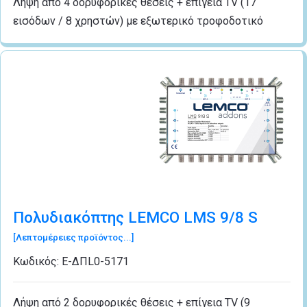
Λήψη από 4 δορυφορικές θέσεις + επίγεια TV (17
εισόδων / 8 χρηστών) με εξωτερικό τροφοδοτικό
Πολυδιακόπτης LEMCO LMS 9/8 S
[Λεπτομέρειες προϊόντος...]
Κωδικός:
Ε-ΔΠL0-5171
Λήψη από 2 δορυφορικές θέσεις + επίγεια TV (9