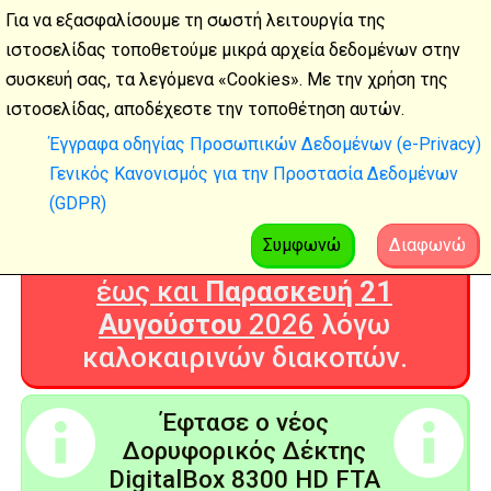
Για να εξασφαλίσουμε τη σωστή λειτουργία της
ιστοσελίδας τοποθετούμε μικρά αρχεία δεδομένων στην
συσκευή σας, τα λεγόμενα «Cookies». Με την χρήση της
Καλοκαιρινές
ιστοσελίδας, αποδέχεστε την τοποθέτηση αυτών.
διακοπές
Έγγραφα οδηγίας Προσωπικών Δεδομένων (e-Privacy)
Γενικός Κανονισμός για την Προστασία Δεδομένων
Η Ψηφιακή Τεχνολογία θα είναι
(GDPR)
ΚΛΕΙΣΤΗ από
Δευτέρα 3
Αυγούστου
2026
Συμφωνώ
Διαφωνώ
έως και
Παρασκευή 21
Αυγούστου
2026
λόγω
καλοκαιρινών διακοπών.
Έφτασε ο νέος
Δορυφορικός Δέκτης
DigitalBox 8300 HD FTA