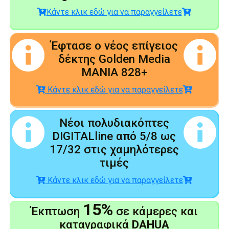
Κάντε κλικ εδώ για να παραγγείλετε
Έφτασε ο νέος επίγειος
δέκτης Golden Media
MANIA 828+
Κάντε κλικ εδώ για να παραγγείλετε
Νέοι πολυδιακόπτες
DIGITALline από 5/8 ως
17/32 στις χαμηλότερες
τιμές
Κάντε κλικ εδώ για να παραγγείλετε
15%
Έκπτωση
σε κάμερες και
καταγραφικά
DAHUA