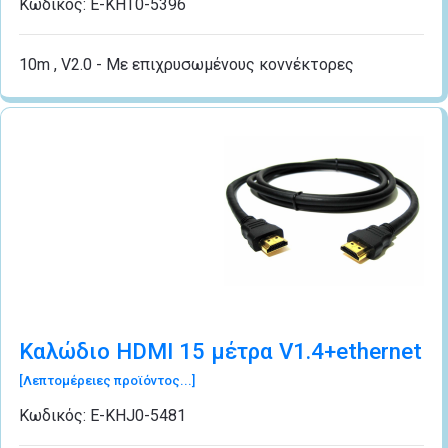
Κωδικός:
Ε-ΚΗΤ0-5396
10m , V2.0 - Με επιχρυσωμένους κοννέκτορες
Καλώδιο HDMI 15 μέτρα V1.4+ethernet
[Λεπτομέρειες προϊόντος...]
Κωδικός:
Ε-ΚΗJ0-5481