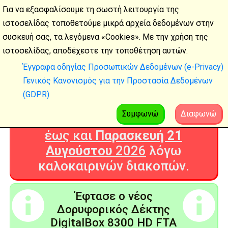
Για να εξασφαλίσουμε τη σωστή λειτουργία της
ιστοσελίδας τοποθετούμε μικρά αρχεία δεδομένων στην
συσκευή σας, τα λεγόμενα «Cookies». Με την χρήση της
Καλοκαιρινές
ιστοσελίδας, αποδέχεστε την τοποθέτηση αυτών.
διακοπές
Έγγραφα οδηγίας Προσωπικών Δεδομένων (e-Privacy)
Γενικός Κανονισμός για την Προστασία Δεδομένων
Η Ψηφιακή Τεχνολογία θα είναι
(GDPR)
ΚΛΕΙΣΤΗ από
Δευτέρα 3
Αυγούστου
2026
Συμφωνώ
Διαφωνώ
έως και
Παρασκευή 21
Αυγούστου
2026
λόγω
καλοκαιρινών διακοπών.
Έφτασε ο νέος
Δορυφορικός Δέκτης
DigitalBox 8300 HD FTA