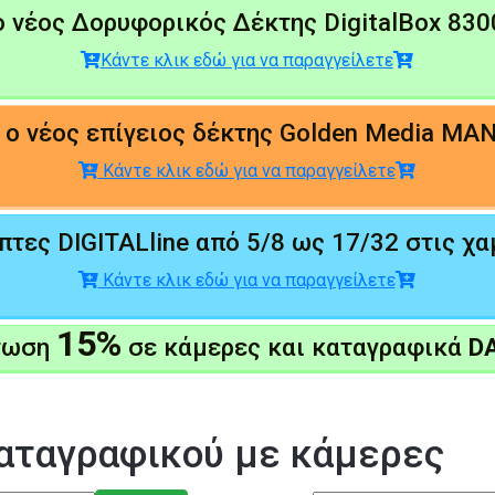
 νέος Δορυφορικός Δέκτης DigitalBox 83
Κάντε κλικ εδώ για να παραγγείλετε
ο νέος επίγειος δέκτης Golden Media MAN
Κάντε κλικ εδώ για να παραγγείλετε
τες DIGITALline από 5/8 ως 17/32 στις χα
Κάντε κλικ εδώ για να παραγγείλετε
15%
τωση
σε κάμερες και καταγραφικά
D
αταγραφικού με κάμερες