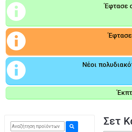
Έφτασε ο
Έφτασε 
Νέοι πολυδιακόπ
Έκπ
Σετ Κ