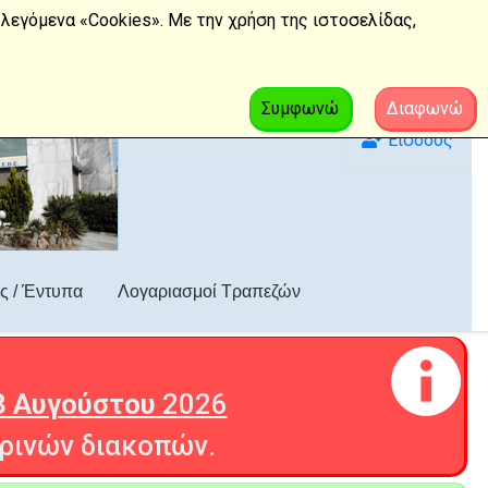
λεγόμενα «Cookies». Με την χρήση της ιστοσελίδας,
Συμφωνώ
Διαφωνώ
Είσοδος
ς / Έντυπα
Λογαριασμοί Τραπεζών
3 Αυγούστου
2026
ρινών διακοπών.