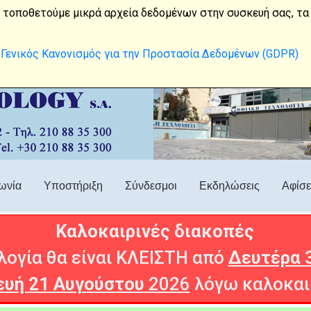
210 88 35 300
digital7@satnet.gr
 τοποθετούμε μικρά αρχεία δεδομένων στην συσκευή σας, τα 
Γενικός Κανονισμός για την Προστασία Δεδομένων (GDPR)
ωνία
Υποστήριξη
Σύνδεσμοι
Εκδηλώσεις
Αφίσε
Καλοκαιρινές διακοπές
ογία θα είναι ΚΛΕΙΣΤΗ από
Δευτέρα 
υή 21 Αυγούστου
2026
λόγω καλοκαι