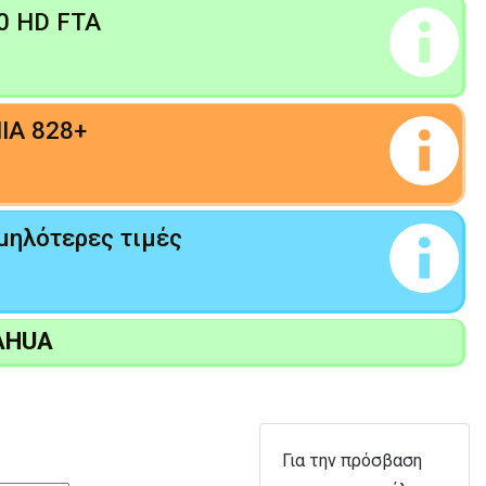
00 HD FTA
IA 828+
μηλότερες τιμές
AHUA
Για την πρόσβαση