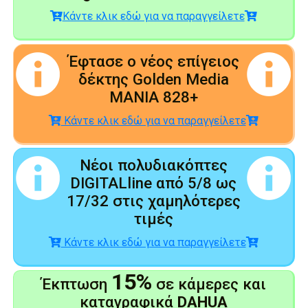
Κάντε κλικ εδώ για να παραγγείλετε
Έφτασε ο νέος επίγειος
δέκτης Golden Media
MANIA 828+
Κάντε κλικ εδώ για να παραγγείλετε
Νέοι πολυδιακόπτες
DIGITALline από 5/8 ως
17/32 στις χαμηλότερες
τιμές
Κάντε κλικ εδώ για να παραγγείλετε
15%
Έκπτωση
σε κάμερες και
καταγραφικά
DAHUA