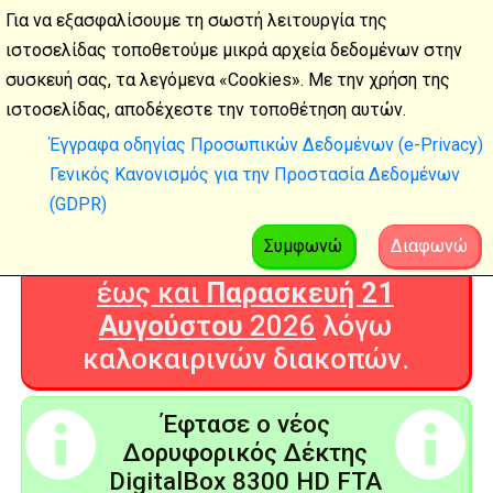
Για να εξασφαλίσουμε τη σωστή λειτουργία της
ιστοσελίδας τοποθετούμε μικρά αρχεία δεδομένων στην
συσκευή σας, τα λεγόμενα «Cookies». Με την χρήση της
Καλοκαιρινές
ιστοσελίδας, αποδέχεστε την τοποθέτηση αυτών.
διακοπές
Έγγραφα οδηγίας Προσωπικών Δεδομένων (e-Privacy)
Γενικός Κανονισμός για την Προστασία Δεδομένων
Η Ψηφιακή Τεχνολογία θα είναι
(GDPR)
ΚΛΕΙΣΤΗ από
Δευτέρα 3
Αυγούστου
2026
Συμφωνώ
Διαφωνώ
έως και
Παρασκευή 21
Αυγούστου
2026
λόγω
καλοκαιρινών διακοπών.
Έφτασε ο νέος
Δορυφορικός Δέκτης
DigitalBox 8300 HD FTA