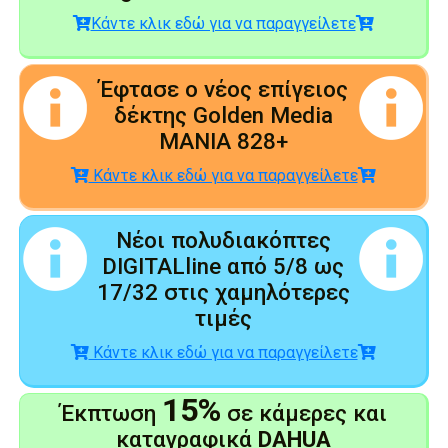
Κάντε κλικ εδώ για να παραγγείλετε
Έφτασε ο νέος επίγειος
δέκτης Golden Media
MANIA 828+
Κάντε κλικ εδώ για να παραγγείλετε
Νέοι πολυδιακόπτες
DIGITALline από 5/8 ως
17/32 στις χαμηλότερες
τιμές
Κάντε κλικ εδώ για να παραγγείλετε
15%
Έκπτωση
σε κάμερες και
καταγραφικά
DAHUA