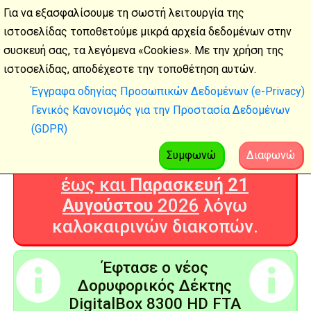
Για να εξασφαλίσουμε τη σωστή λειτουργία της
ιστοσελίδας τοποθετούμε μικρά αρχεία δεδομένων στην
συσκευή σας, τα λεγόμενα «Cookies». Με την χρήση της
Καλοκαιρινές
ιστοσελίδας, αποδέχεστε την τοποθέτηση αυτών.
διακοπές
Έγγραφα οδηγίας Προσωπικών Δεδομένων (e-Privacy)
Γενικός Κανονισμός για την Προστασία Δεδομένων
Η Ψηφιακή Τεχνολογία θα είναι
(GDPR)
ΚΛΕΙΣΤΗ από
Δευτέρα 3
Αυγούστου
2026
Συμφωνώ
Διαφωνώ
έως και
Παρασκευή 21
Αυγούστου
2026
λόγω
καλοκαιρινών διακοπών.
Έφτασε ο νέος
Δορυφορικός Δέκτης
DigitalBox 8300 HD FTA