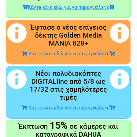
Κάντε κλικ εδώ για να παραγγείλετε
Έφτασε ο νέος επίγειος
δέκτης Golden Media
MANIA 828+
Κάντε κλικ εδώ για να παραγγείλετε
Νέοι πολυδιακόπτες
DIGITALline από 5/8 ως
17/32 στις χαμηλότερες
τιμές
Κάντε κλικ εδώ για να παραγγείλετε
15%
Έκπτωση
σε κάμερες και
καταγραφικά
DAHUA