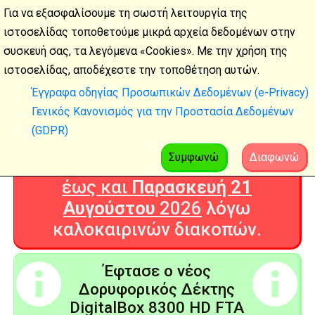
Για να εξασφαλίσουμε τη σωστή λειτουργία της
ιστοσελίδας τοποθετούμε μικρά αρχεία δεδομένων στην
συσκευή σας, τα λεγόμενα «Cookies». Με την χρήση της
Καλοκαιρινές
ιστοσελίδας, αποδέχεστε την τοποθέτηση αυτών.
διακοπές
Έγγραφα οδηγίας Προσωπικών Δεδομένων (e-Privacy)
Γενικός Κανονισμός για την Προστασία Δεδομένων
Η Ψηφιακή Τεχνολογία θα είναι
(GDPR)
ΚΛΕΙΣΤΗ από
Δευτέρα 3
Αυγούστου
2026
Συμφωνώ
Διαφωνώ
έως και
Παρασκευή 21
Αυγούστου
2026
λόγω
καλοκαιρινών διακοπών.
Έφτασε ο νέος
Δορυφορικός Δέκτης
DigitalBox 8300 HD FTA