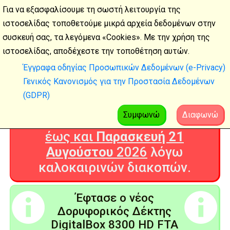
Για να εξασφαλίσουμε τη σωστή λειτουργία της
ιστοσελίδας τοποθετούμε μικρά αρχεία δεδομένων στην
συσκευή σας, τα λεγόμενα «Cookies». Με την χρήση της
Καλοκαιρινές
ιστοσελίδας, αποδέχεστε την τοποθέτηση αυτών.
διακοπές
Έγγραφα οδηγίας Προσωπικών Δεδομένων (e-Privacy)
Γενικός Κανονισμός για την Προστασία Δεδομένων
Η Ψηφιακή Τεχνολογία θα είναι
(GDPR)
ΚΛΕΙΣΤΗ από
Δευτέρα 3
Αυγούστου
2026
Συμφωνώ
Διαφωνώ
έως και
Παρασκευή 21
Αυγούστου
2026
λόγω
καλοκαιρινών διακοπών.
Έφτασε ο νέος
Δορυφορικός Δέκτης
DigitalBox 8300 HD FTA