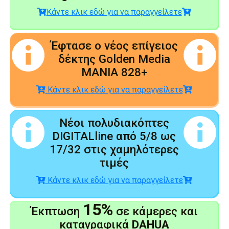
Κάντε κλικ εδώ για να παραγγείλετε
Έφτασε ο νέος επίγειος
δέκτης Golden Media
MANIA 828+
Κάντε κλικ εδώ για να παραγγείλετε
Νέοι πολυδιακόπτες
DIGITALline από 5/8 ως
17/32 στις χαμηλότερες
τιμές
Κάντε κλικ εδώ για να παραγγείλετε
15%
Έκπτωση
σε κάμερες και
καταγραφικά
DAHUA