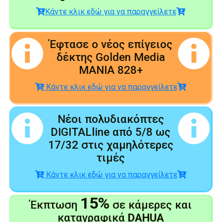
Κάντε κλικ εδώ για να παραγγείλετε
Έφτασε ο νέος επίγειος
δέκτης Golden Media
MANIA 828+
Κάντε κλικ εδώ για να παραγγείλετε
Νέοι πολυδιακόπτες
DIGITALline από 5/8 ως
17/32 στις χαμηλότερες
τιμές
Κάντε κλικ εδώ για να παραγγείλετε
15%
Έκπτωση
σε κάμερες και
καταγραφικά
DAHUA