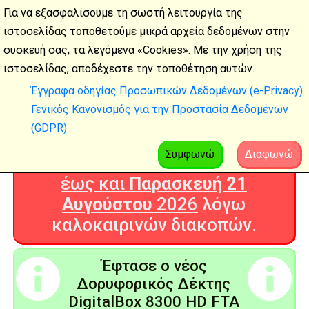
Για να εξασφαλίσουμε τη σωστή λειτουργία της
ιστοσελίδας τοποθετούμε μικρά αρχεία δεδομένων στην
συσκευή σας, τα λεγόμενα «Cookies». Με την χρήση της
Καλοκαιρινές
ιστοσελίδας, αποδέχεστε την τοποθέτηση αυτών.
διακοπές
Έγγραφα οδηγίας Προσωπικών Δεδομένων (e-Privacy)
Γενικός Κανονισμός για την Προστασία Δεδομένων
Η Ψηφιακή Τεχνολογία θα είναι
(GDPR)
ΚΛΕΙΣΤΗ από
Δευτέρα 3
Αυγούστου
2026
Συμφωνώ
Διαφωνώ
έως και
Παρασκευή 21
Αυγούστου
2026
λόγω
καλοκαιρινών διακοπών.
Έφτασε ο νέος
Δορυφορικός Δέκτης
DigitalBox 8300 HD FTA