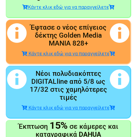
Κάντε κλικ εδώ για να παραγγείλετε
Έφτασε ο νέος επίγειος
δέκτης Golden Media
MANIA 828+
Κάντε κλικ εδώ για να παραγγείλετε
Νέοι πολυδιακόπτες
DIGITALline από 5/8 ως
17/32 στις χαμηλότερες
τιμές
Κάντε κλικ εδώ για να παραγγείλετε
15%
Έκπτωση
σε κάμερες και
καταγραφικά
DAHUA