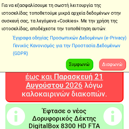
Για να εξασφαλίσουμε τη σωστή λειτουργία της
ιστοσελίδας τοποθετούμε μικρά αρχεία δεδομένων στην
συσκευή σας, τα λεγόμενα «Cookies». Με την χρήση της
Καλοκαιρινές
ιστοσελίδας, αποδέχεστε την τοποθέτηση αυτών.
διακοπές
Έγγραφα οδηγίας Προσωπικών Δεδομένων (e-Privacy)
Γενικός Κανονισμός για την Προστασία Δεδομένων
Η Ψηφιακή Τεχνολογία θα είναι
(GDPR)
ΚΛΕΙΣΤΗ από
Δευτέρα 3
Αυγούστου
2026
Συμφωνώ
Διαφωνώ
έως και
Παρασκευή 21
Αυγούστου
2026
λόγω
καλοκαιρινών διακοπών.
Έφτασε ο νέος
Δορυφορικός Δέκτης
DigitalBox 8300 HD FTA