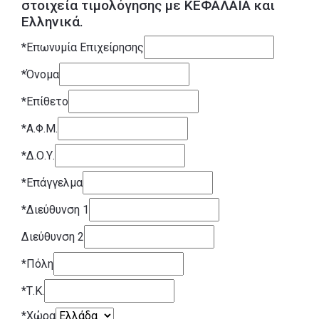
στοιχεία τιμολόγησης με ΚΕΦΑΛΑΙΑ και
Ελληνικά.
*
Επωνυμία Επιχείρησης
*
Όνομα
*
Επίθετο
*
Α.Φ.Μ.
*
Δ.Ο.Υ.
*
Επάγγελμα
*
Διεύθυνση 1
Διεύθυνση 2
*
Πόλη
*
Τ.Κ.
*
Χώρα