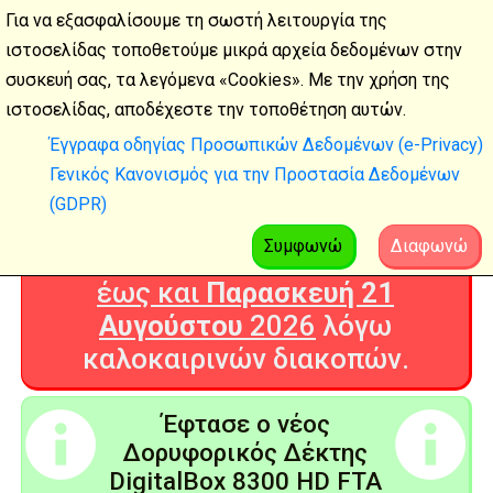
Για να εξασφαλίσουμε τη σωστή λειτουργία της
ιστοσελίδας τοποθετούμε μικρά αρχεία δεδομένων στην
συσκευή σας, τα λεγόμενα «Cookies». Με την χρήση της
Καλοκαιρινές
ιστοσελίδας, αποδέχεστε την τοποθέτηση αυτών.
διακοπές
Έγγραφα οδηγίας Προσωπικών Δεδομένων (e-Privacy)
Γενικός Κανονισμός για την Προστασία Δεδομένων
Η Ψηφιακή Τεχνολογία θα είναι
(GDPR)
ΚΛΕΙΣΤΗ από
Δευτέρα 3
Αυγούστου
2026
Συμφωνώ
Διαφωνώ
έως και
Παρασκευή 21
Αυγούστου
2026
λόγω
καλοκαιρινών διακοπών.
Έφτασε ο νέος
Δορυφορικός Δέκτης
DigitalBox 8300 HD FTA