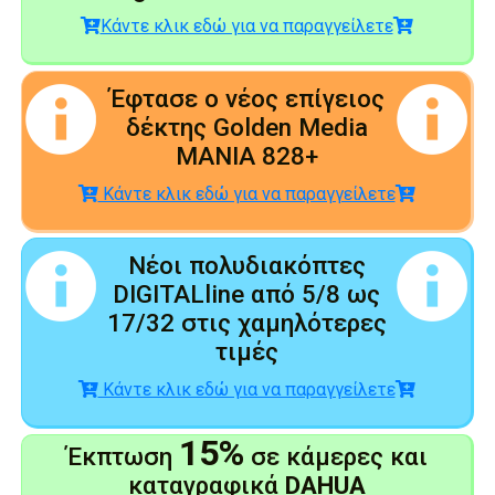
Κάντε κλικ εδώ για να παραγγείλετε
Έφτασε ο νέος επίγειος
δέκτης Golden Media
MANIA 828+
Κάντε κλικ εδώ για να παραγγείλετε
Νέοι πολυδιακόπτες
DIGITALline από 5/8 ως
17/32 στις χαμηλότερες
τιμές
Κάντε κλικ εδώ για να παραγγείλετε
15%
Έκπτωση
σε κάμερες και
καταγραφικά
DAHUA