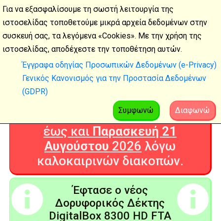
Για να εξασφαλίσουμε τη σωστή λειτουργία της
ιστοσελίδας τοποθετούμε μικρά αρχεία δεδομένων στην
συσκευή σας, τα λεγόμενα «Cookies». Με την χρήση της
Καλοκαιρινές
ιστοσελίδας, αποδέχεστε την τοποθέτηση αυτών.
διακοπές
Έγγραφα οδηγίας Προσωπικών Δεδομένων (e-Privacy)
Γενικός Κανονισμός για την Προστασία Δεδομένων
Η Ψηφιακή Τεχνολογία θα είναι
(GDPR)
ΚΛΕΙΣΤΗ από
Δευτέρα 3
Αυγούστου
2026
Συμφωνώ
Διαφωνώ
έως και
Παρασκευή 21
Αυγούστου
2026
λόγω
καλοκαιρινών διακοπών.
Έφτασε ο νέος
Δορυφορικός Δέκτης
DigitalBox 8300 HD FTA