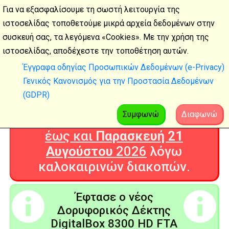
Για να εξασφαλίσουμε τη σωστή λειτουργία της
ιστοσελίδας τοποθετούμε μικρά αρχεία δεδομένων στην
συσκευή σας, τα λεγόμενα «Cookies». Με την χρήση της
Καλοκαιρινές
ιστοσελίδας, αποδέχεστε την τοποθέτηση αυτών.
διακοπές
Έγγραφα οδηγίας Προσωπικών Δεδομένων (e-Privacy)
Γενικός Κανονισμός για την Προστασία Δεδομένων
Η Ψηφιακή Τεχνολογία θα είναι
(GDPR)
ΚΛΕΙΣΤΗ από
Δευτέρα 3
Αυγούστου
2026
Συμφωνώ
Διαφωνώ
έως και
Παρασκευή 21
Αυγούστου
2026
λόγω
καλοκαιρινών διακοπών.
Έφτασε ο νέος
Δορυφορικός Δέκτης
DigitalBox 8300 HD FTA