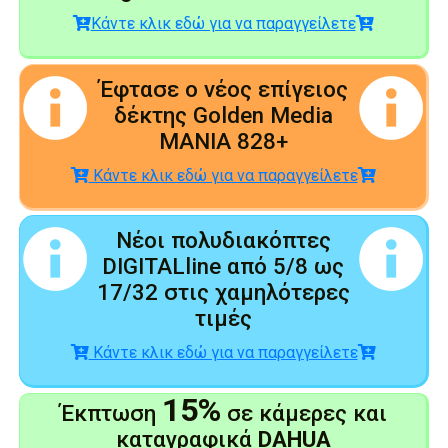
Κάντε κλικ εδώ για να παραγγείλετε
Έφτασε ο νέος επίγειος
δέκτης Golden Media
MANIA 828+
Κάντε κλικ εδώ για να παραγγείλετε
Νέοι πολυδιακόπτες
DIGITALline από 5/8 ως
17/32 στις χαμηλότερες
τιμές
Κάντε κλικ εδώ για να παραγγείλετε
15%
Έκπτωση
σε κάμερες και
καταγραφικά
DAHUA