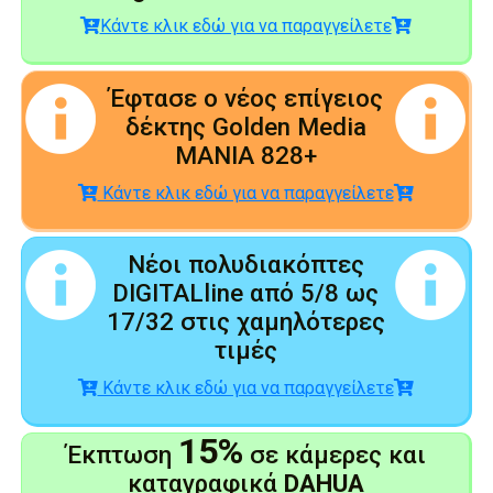
Κάντε κλικ εδώ για να παραγγείλετε
Έφτασε ο νέος επίγειος
δέκτης Golden Media
MANIA 828+
Κάντε κλικ εδώ για να παραγγείλετε
Νέοι πολυδιακόπτες
DIGITALline από 5/8 ως
17/32 στις χαμηλότερες
τιμές
Κάντε κλικ εδώ για να παραγγείλετε
15%
Έκπτωση
σε κάμερες και
καταγραφικά
DAHUA