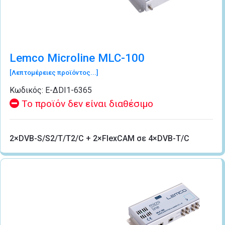
Lemco Microline MLC-100
[Λεπτομέρειες προϊόντος...]
Κωδικός:
Ε-ΔDΙ1-6365
Το προϊόν δεν είναι διαθέσιμο
2×DVB-S/S2/T/T2/C + 2×FlexCAM σε 4×DVB-T/C