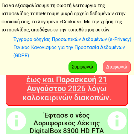
Για να εξασφαλίσουμε τη σωστή λειτουργία της
ιστοσελίδας τοποθετούμε μικρά αρχεία δεδομένων στην
συσκευή σας, τα λεγόμενα «Cookies». Με την χρήση της
Καλοκαιρινές
ιστοσελίδας, αποδέχεστε την τοποθέτηση αυτών.
διακοπές
Έγγραφα οδηγίας Προσωπικών Δεδομένων (e-Privacy)
Γενικός Κανονισμός για την Προστασία Δεδομένων
Η Ψηφιακή Τεχνολογία θα είναι
(GDPR)
ΚΛΕΙΣΤΗ από
Δευτέρα 3
Αυγούστου
2026
Συμφωνώ
Διαφωνώ
έως και
Παρασκευή 21
Αυγούστου
2026
λόγω
καλοκαιρινών διακοπών.
Έφτασε ο νέος
Δορυφορικός Δέκτης
DigitalBox 8300 HD FTA