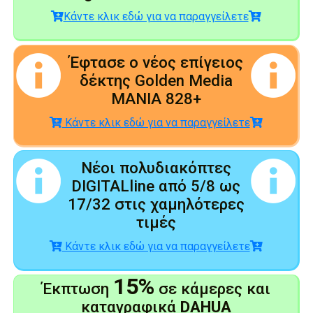
Κάντε κλικ εδώ για να παραγγείλετε
Έφτασε ο νέος επίγειος
δέκτης Golden Media
MANIA 828+
Κάντε κλικ εδώ για να παραγγείλετε
Νέοι πολυδιακόπτες
DIGITALline από 5/8 ως
17/32 στις χαμηλότερες
τιμές
Κάντε κλικ εδώ για να παραγγείλετε
15%
Έκπτωση
σε κάμερες και
καταγραφικά
DAHUA