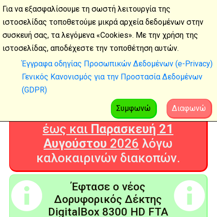
Για να εξασφαλίσουμε τη σωστή λειτουργία της
ιστοσελίδας τοποθετούμε μικρά αρχεία δεδομένων στην
συσκευή σας, τα λεγόμενα «Cookies». Με την χρήση της
Καλοκαιρινές
ιστοσελίδας, αποδέχεστε την τοποθέτηση αυτών.
διακοπές
Έγγραφα οδηγίας Προσωπικών Δεδομένων (e-Privacy)
Γενικός Κανονισμός για την Προστασία Δεδομένων
Η Ψηφιακή Τεχνολογία θα είναι
(GDPR)
ΚΛΕΙΣΤΗ από
Δευτέρα 3
Αυγούστου
2026
Συμφωνώ
Διαφωνώ
έως και
Παρασκευή 21
Αυγούστου
2026
λόγω
καλοκαιρινών διακοπών.
Έφτασε ο νέος
Δορυφορικός Δέκτης
DigitalBox 8300 HD FTA