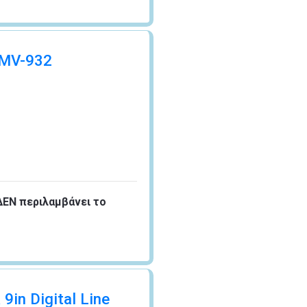
 MV-932
ΔΕΝ περιλαμβάνει το
in Digital Line