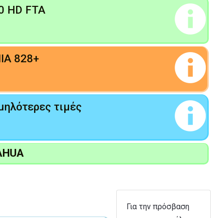
00 HD FTA
IA 828+
μηλότερες τιμές
AHUA
Για την πρόσβαση