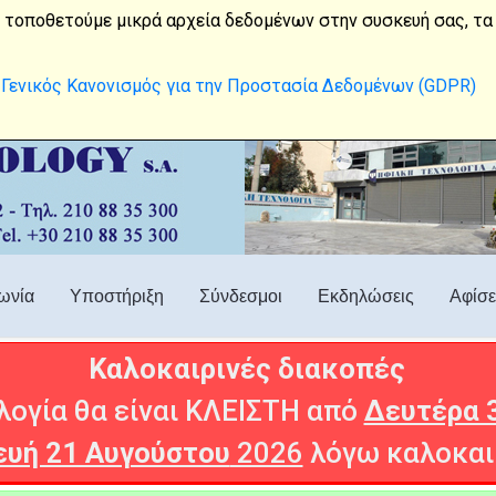
210 88 35 300
digital7@satnet.gr
 τοποθετούμε μικρά αρχεία δεδομένων στην συσκευή σας, τα 
Γενικός Κανονισμός για την Προστασία Δεδομένων (GDPR)
ωνία
Υποστήριξη
Σύνδεσμοι
Εκδηλώσεις
Αφίσε
Καλοκαιρινές διακοπές
ογία θα είναι ΚΛΕΙΣΤΗ από
Δευτέρα 
υή 21 Αυγούστου
2026
λόγω καλοκαι