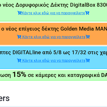
 νέος Δορυφορικός Δέκτης DigitalBox 83
Κάντε κλικ εδώ για να παραγγείλετε
ο νέος επίγειος δέκτης Golden Media MAN
Κάντε κλικ εδώ για να παραγγείλετε
τες DIGITALline από 5/8 ως 17/32 στις χα
Κάντε κλικ εδώ για να παραγγείλετε
15%
τωση
σε κάμερες και καταγραφικά
D
ers