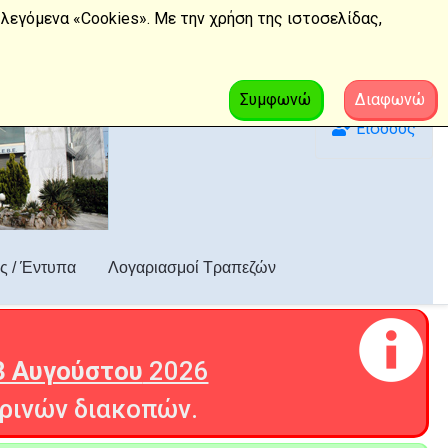
λεγόμενα «Cookies». Με την χρήση της ιστοσελίδας,
Συμφωνώ
Διαφωνώ
Είσοδος
ς / Έντυπα
Λογαριασμοί Τραπεζών
3 Αυγούστου
2026
ρινών διακοπών.