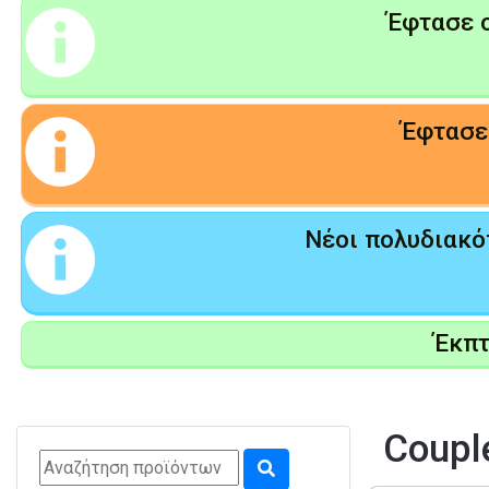
Έφτασε ο
Έφτασε 
Νέοι πολυδιακόπ
Έκπ
Coupl