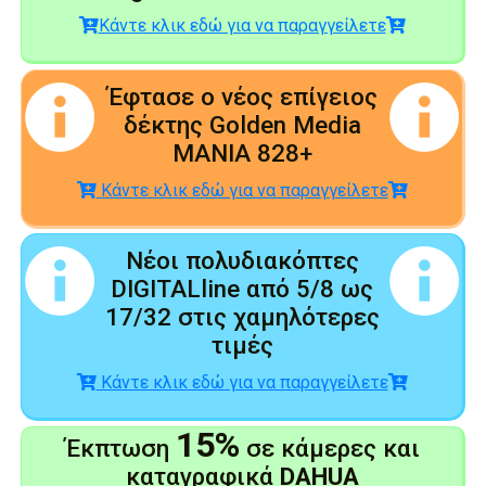
Κάντε κλικ εδώ για να παραγγείλετε
Έφτασε ο νέος επίγειος
δέκτης Golden Media
MANIA 828+
Κάντε κλικ εδώ για να παραγγείλετε
Νέοι πολυδιακόπτες
DIGITALline από 5/8 ως
17/32 στις χαμηλότερες
τιμές
Κάντε κλικ εδώ για να παραγγείλετε
15%
Έκπτωση
σε κάμερες και
καταγραφικά
DAHUA