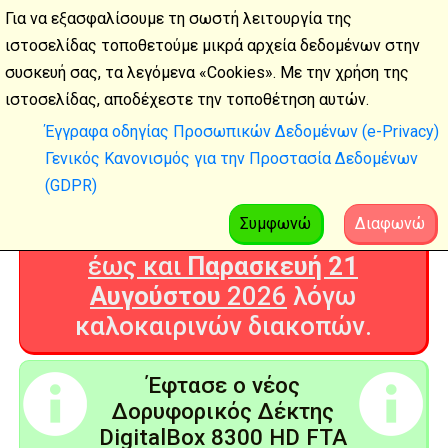
Για να εξασφαλίσουμε τη σωστή λειτουργία της
ιστοσελίδας τοποθετούμε μικρά αρχεία δεδομένων στην
συσκευή σας, τα λεγόμενα «Cookies». Με την χρήση της
Καλοκαιρινές
ιστοσελίδας, αποδέχεστε την τοποθέτηση αυτών.
διακοπές
Έγγραφα οδηγίας Προσωπικών Δεδομένων (e-Privacy)
Γενικός Κανονισμός για την Προστασία Δεδομένων
Η Ψηφιακή Τεχνολογία θα είναι
(GDPR)
ΚΛΕΙΣΤΗ από
Δευτέρα 3
Αυγούστου
2026
Συμφωνώ
Διαφωνώ
έως και
Παρασκευή 21
Αυγούστου
2026
λόγω
καλοκαιρινών διακοπών.
Έφτασε ο νέος
Δορυφορικός Δέκτης
DigitalBox 8300 HD FTA