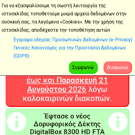
Για να εξασφαλίσουμε τη σωστή λειτουργία της
ιστοσελίδας τοποθετούμε μικρά αρχεία δεδομένων στην
συσκευή σας, τα λεγόμενα «Cookies». Με την χρήση της
Καλοκαιρινές
ιστοσελίδας, αποδέχεστε την τοποθέτηση αυτών.
διακοπές
Έγγραφα οδηγίας Προσωπικών Δεδομένων (e-Privacy)
Γενικός Κανονισμός για την Προστασία Δεδομένων
Η Ψηφιακή Τεχνολογία θα είναι
(GDPR)
ΚΛΕΙΣΤΗ από
Δευτέρα 3
Αυγούστου
2026
Συμφωνώ
Διαφωνώ
έως και
Παρασκευή 21
Αυγούστου
2026
λόγω
καλοκαιρινών διακοπών.
Έφτασε ο νέος
Δορυφορικός Δέκτης
DigitalBox 8300 HD FTA