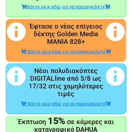
Κάντε κλικ εδώ για να παραγγείλετε
Έφτασε ο νέος επίγειος
δέκτης Golden Media
MANIA 828+
Κάντε κλικ εδώ για να παραγγείλετε
Νέοι πολυδιακόπτες
DIGITALline από 5/8 ως
17/32 στις χαμηλότερες
τιμές
Κάντε κλικ εδώ για να παραγγείλετε
15%
Έκπτωση
σε κάμερες και
καταγραφικά
DAHUA