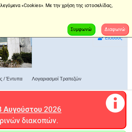
λεγόμενα «Cookies». Με την χρήση της ιστοσελίδας,
Συμφωνώ
Διαφωνώ
Είσοδος
ς / Έντυπα
Λογαριασμοί Τραπεζών
3 Αυγούστου
2026
ρινών διακοπών.