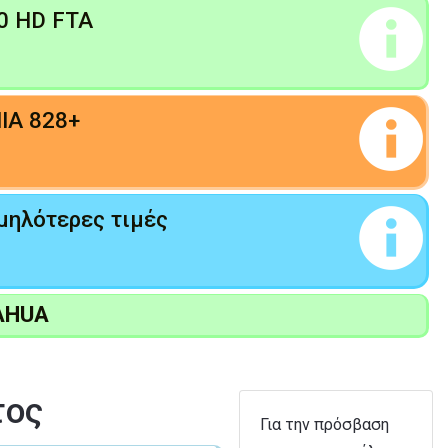
00 HD FTA
IA 828+
μηλότερες τιμές
AHUA
τος
Για την πρόσβαση