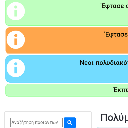
Έφτασε ο
Έφτασε 
Νέοι πολυδιακόπ
Έκπ
Πολύμ