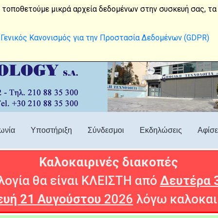
210 88 35 300
digital7@satnet.gr
 τοποθετούμε μικρά αρχεία δεδομένων στην συσκευή σας, τα 
Γενικός Κανονισμός για την Προστασία Δεδομένων (GDPR)
ωνία
Υποστήριξη
Σύνδεσμοι
Εκδηλώσεις
Αφίσε
Καλοκαιρινές διακοπές
ογία θα είναι ΚΛΕΙΣΤΗ από
Δευτέρα 
υή 21 Αυγούστου
2026
λόγω καλοκαι