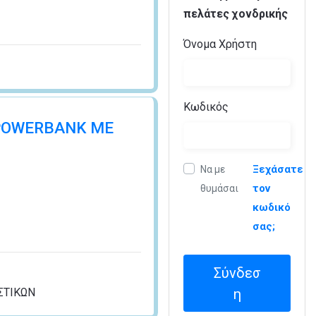
πελάτες χονδρικής
Όνομα Χρήστη
Κωδικός
 POWERBANK ΜΕ
Ξεχάσατε
Να με
τον
θυμάσαι
κωδικό
σας;
Σύνδεσ
ΣΤΙΚΩΝ
η