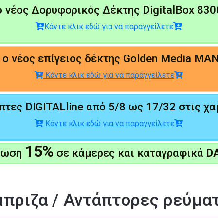
 νέος Δορυφορικός Δέκτης DigitalBox 83
Κάντε κλικ εδώ για να παραγγείλετε
ο νέος επίγειος δέκτης Golden Media MAN
Κάντε κλικ εδώ για να παραγγείλετε
τες DIGITALline από 5/8 ως 17/32 στις χα
Κάντε κλικ εδώ για να παραγγείλετε
15%
τωση
σε κάμερες και καταγραφικά
D
πριζα / Αντάπτορες ρεύμα